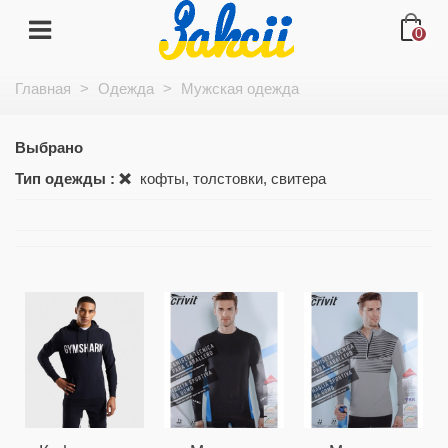
0
Главная
>
Одежда
>
Мужская одежда
Выбрано
Тип одежды :
кофты, толстовки, свитера