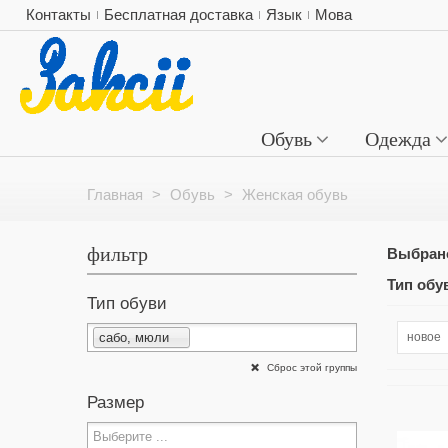
Контакты
Бесплатная доставка
Язык
Мова
Обувь
Одежда
Главная
>
Обувь
>
Женская обувь
фильтр
Выбран
Тип обув
Тип обуви
сабо, мюли
новое
Сброс этой группы
Размер