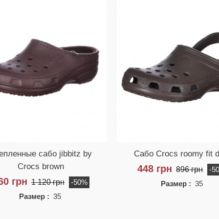
епленные сабо jibbitz by
Сабо Crocs roomy fit 
Crocs brown
448 грн
896 грн
-5
60 грн
1 120 грн
-50%
Размер :
35
Размер :
35