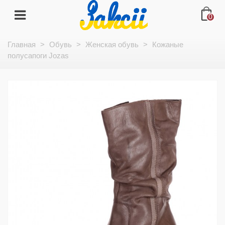
0
Главная
>
Обувь
>
Женская обувь
>
Кожаные
полусапоги Jozas