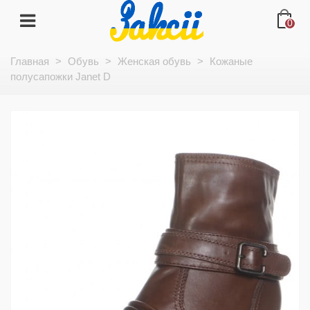
0
Главная
>
Обувь
>
Женская обувь
>
Кожаные
полусапожки Janet D