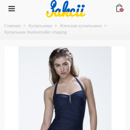
0
Главная
>
Купальники
>
Женские купальники
>
Купальник Hunkemoller shaping