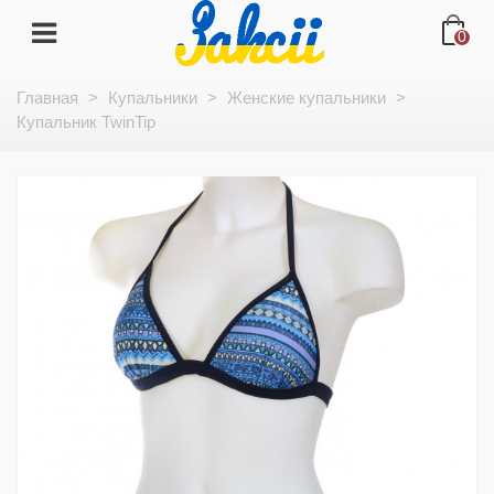
0
Главная
>
Купальники
>
Женские купальники
>
Купальник TwinTip