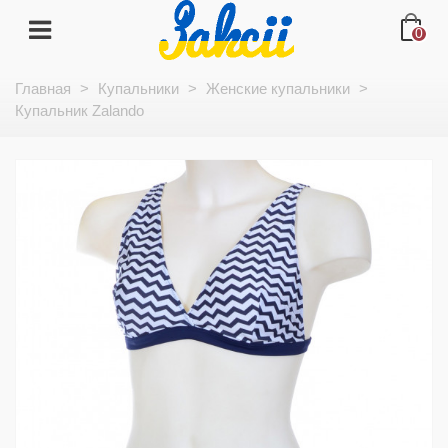
0
Главная
>
Купальники
>
Женские купальники
>
Купальник Zalando