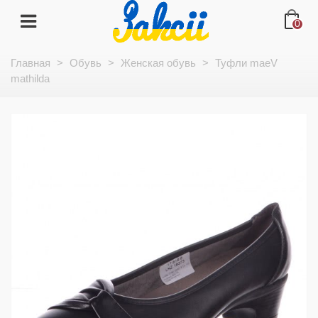
0
Главная
>
Обувь
>
Женская обувь
>
Туфли maeV
mathilda