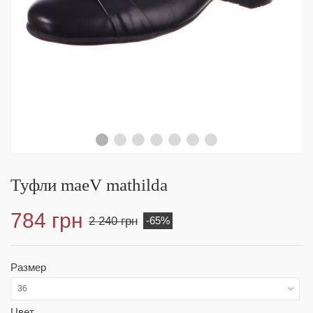
Туфли maeV mathilda
784 грн
2 240 грн
-65%
Размер
36
Цвет