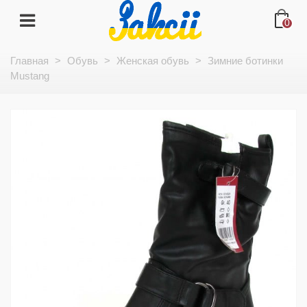
0
Главная
>
Обувь
>
Женская обувь
>
Зимние ботинки
Mustang