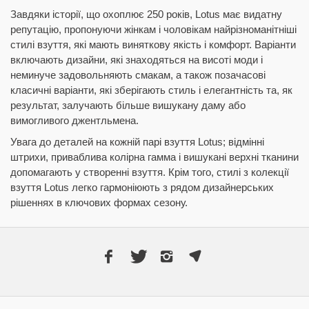
Завдяки історії, що охоплює 250 років, Lotus має видатну
репутацію, пропонуючи жінкам і чоловікам найрізноманітніші
стилі взуття, які мають виняткову якість і комфорт. Варіанти
включають дизайни, які знаходяться на висоті моди і
неминуче задовольняють смакам, а також позачасові
класичні варіанти, які зберігають стиль і елегантність та, як
результат, залучають більше вишукану даму або
вимогливого джентльмена.
Увага до деталей на кожній парі взуття Lotus; відмінні
штрихи, приваблива колірна гамма і вишукані верхні тканини
допомагають у створенні взуття. Крім того, стилі з колекції
взуття Lotus легко гармоніюють з рядом дизайнерських
рішеннях в ключових формах сезону.