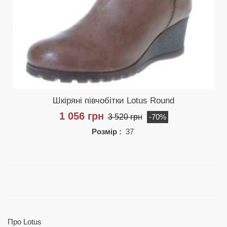
Шкіряні півчобітки Lotus Round
1 056 грн
3 520 грн
-70%
Розмір :
37
Про Lotus