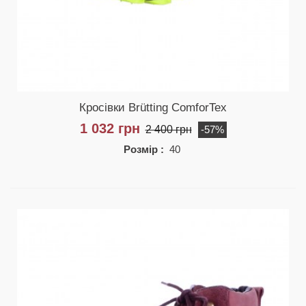
Кросівки Brütting ComforTex
1 032 грн
2 400 грн
-57%
Розмір :
40