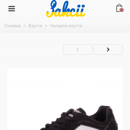
0
Головна
>
Взуття
>
Чоловіче взуття