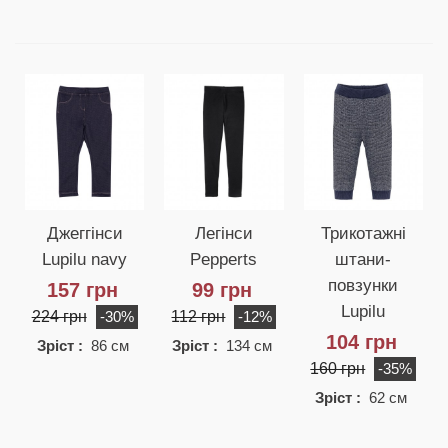
Джеггінси
Легінси
Трикотажні
Lupilu navy
Pepperts
штани-
повзунки
157 грн
99 грн
Lupilu
224 грн
112 грн
-30%
-12%
104 грн
Зріст :
86 см
Зріст :
134 см
160 грн
-35%
Зріст :
62 см