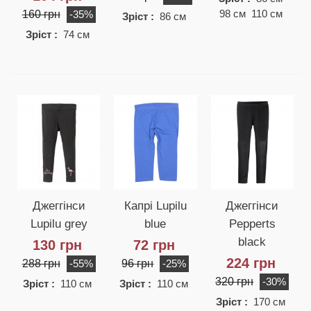
160 грн
98 см 110 см
-35%
Зріст :
86 см
Зріст :
74 см
Джеггінси
Капрі Lupilu
Джеггінси
Lupilu grey
blue
Pepperts
black
130 грн
72 грн
224 грн
288 грн
96 грн
-55%
-25%
320 грн
-30%
Зріст :
110 см
Зріст :
110 см
Зріст :
170 см