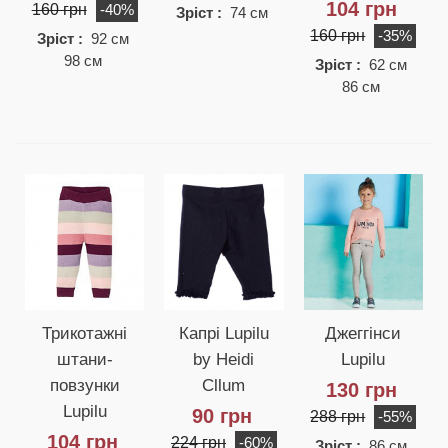
104 грн
160 грн
-40%
Зріст :
74 см
160 грн
-35%
Зріст :
92 см
98 см
Зріст :
62 см
86 см
Трикотажні
Капрі Lupilu
Джеггінси
штани-
by Heidi
Lupilu
повзунки
Cllum
130 грн
Lupilu
90 грн
288 грн
-55%
104 грн
224 грн
-60%
Зріст :
86 см