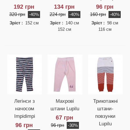
192 грн
134 грн
96 грн
320 грн
224 грн
160 грн
-40%
-40%
-40%
Зріст :
152 см
Зріст :
140 см
Зріст :
98 см
152 см
116 см
Легінси з
Махрові
Трикотажні
начосом
штани Lupilu
штани-
Impidimpi
повзунки
67 грн
Lupilu
96 грн
96 грн
-30%