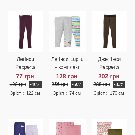
Легінси
Легінси Lupilu
Джеггінси
Pepperts
- комплект
Pepperts
77 грн
128 грн
202 грн
128 грн
256 грн
288 грн
-40%
-50%
-30%
Зріст :
122 см
Зріст :
74 см
Зріст :
170 см