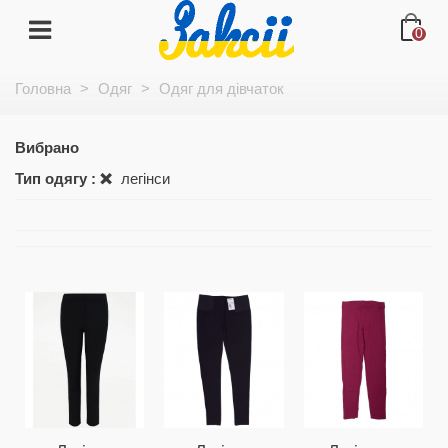
0
Головна
>
Одяг
>
Одяг для дівчаток
Вибрано
Тип одягу :
легінси