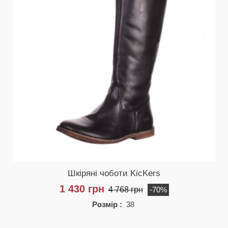
Шкіряні чоботи KicKers
1 430 грн
4 768 грн
-70%
Розмір :
38