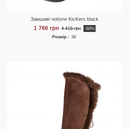
Замшеві чоботи KicKers black
1 766 грн
4 416 грн
-60%
Розмір :
38