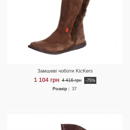
Замшеві чоботи KicKers
1 104 грн
4 416 грн
-75%
Розмір :
37