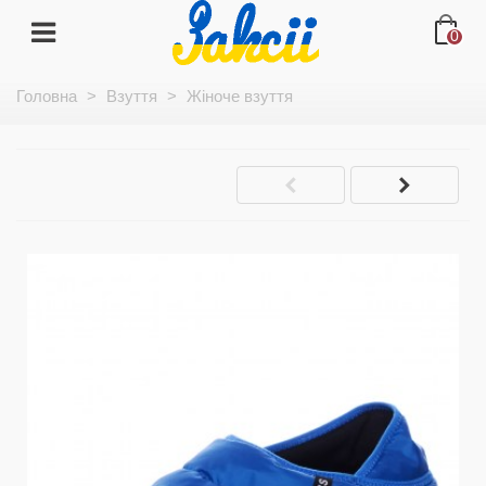
0
Головна
>
Взуття
>
Жіноче взуття