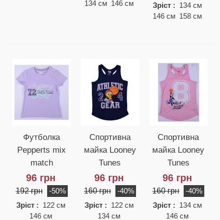
134 см 146 см
Зріст :
134 см
146 см 158 см
Футболка
Спортивна
Спортивна
Pepperts mix
майка Looney
майка Looney
match
Tunes
Tunes
96 грн
96 грн
96 грн
192 грн
160 грн
160 грн
-50%
-40%
-40%
Зріст :
122 см
Зріст :
122 см
Зріст :
134 см
146 см
134 см
146 см