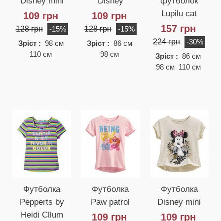
Disney mini
Disney
футболок
Lupilu cat
109 грн
109 грн
157 грн
128 грн
128 грн
-15%
-15%
224 грн
-30%
Зріст :
98 см
Зріст :
86 см
110 см
98 см
Зріст :
86 см
98 см 110 см
Футболка
Футболка
Футболка
Pepperts by
Paw patrol
Disney mini
Heidi Cllum
109 грн
109 грн