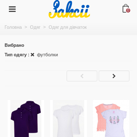
0
Головна
>
Одяг
>
Одяг для дівчаток
Вибрано
Тип одягу :
футболки