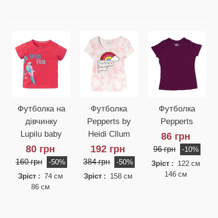
Футболка на
Футболка
Футболка
дівчинку
Pepperts by
Pepperts
Lupilu baby
Heidi Cllum
86 грн
80 грн
192 грн
96 грн
-10%
160 грн
384 грн
-50%
-50%
Зріст :
122 см
146 см
Зріст :
74 см
Зріст :
158 см
86 см