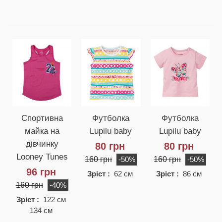
Спортивна
Футболка
Футболка
майка на
Lupilu baby
Lupilu baby
дівчинку
80 грн
80 грн
Looney Tunes
160 грн
160 грн
-50%
-50%
96 грн
Зріст :
62 см
Зріст :
86 см
160 грн
-40%
Зріст :
122 см
134 см