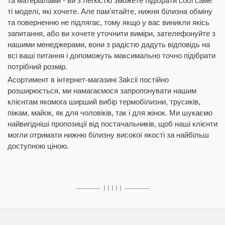
та матеріалами - ви з легкістю зможете підібрати собі саме
ті моделі, які хочете. Але пам'ятайте, нижня білизна обміну
та поверненню не підлягає, тому якщо у вас виникли якісь
запитання, або ви хочете уточнити виміри, зателефонуйте з
нашими менеджерами, вони з радістю дадуть відповідь на
всі ваші питання і допоможуть максимально точно підібрати
потрібний розмір.
Асортимент в інтернет-магазині 3akcii постійно
розширюється, ми намагаємося запропонувати нашим
клієнтам якомога ширший вибір термобілизни, трусиків,
піжам, майок, як для чоловіків, так і для жінок. Ми шукаємо
найвигідніші пропозиції від постачальників, щоб наші клієнти
могли отримати нижню білизну високої якості за найбільш
доступною ціною.
I I I I I