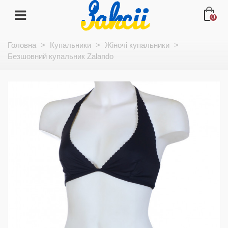
0
Головна
>
Купальники
>
Жіночі купальники
>
Безшовний купальник Zalando