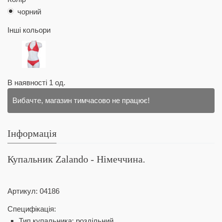
чорний
Інші кольори
В наявності
1
од.
Вибачте, магазин тимчасово не працює!
Інформація
Купальник Zalando
- Німеччина.
Артикул:
04186
Специфікація:
Тип купальника: роздільний