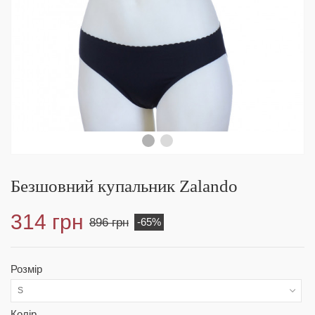
Безшовний купальник Zalando
314 грн
896 грн
-65%
Розмір
S
Колір