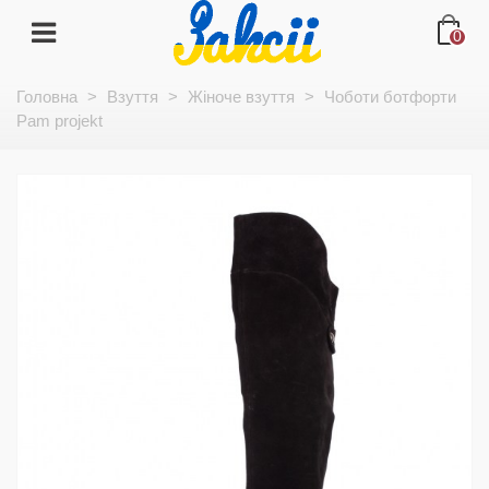
0
Головна
>
Взуття
>
Жіноче взуття
>
Чоботи ботфорти
Pam projekt