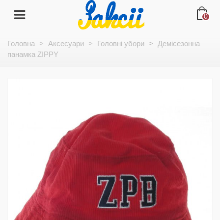
0
Головна
>
Аксесуари
>
Головні убори
>
Демісезонна
панамка ZIPPY