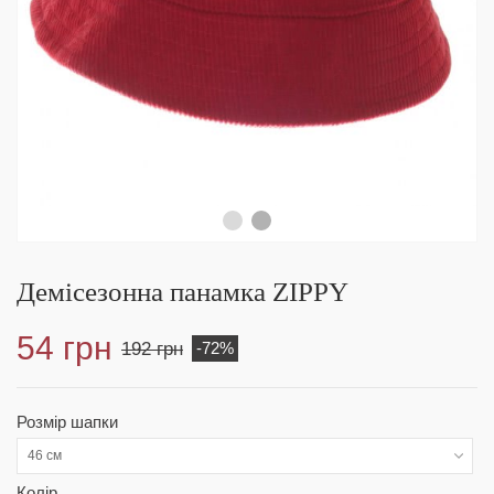
Демісезонна панамка ZIPPY
54 грн
192 грн
-72%
Розмір шапки
46 см
Колір