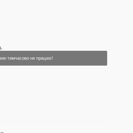
д.
зин тимчасово не працює!