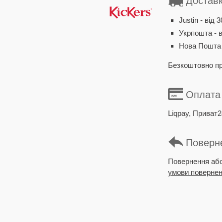
Достав
Justin - від 3
Укрпошта - в
Нова Пошта -
Безкоштовно пр
Оплата
Liqpay, Приват2
Поверн
Повернення або 
умови поверне