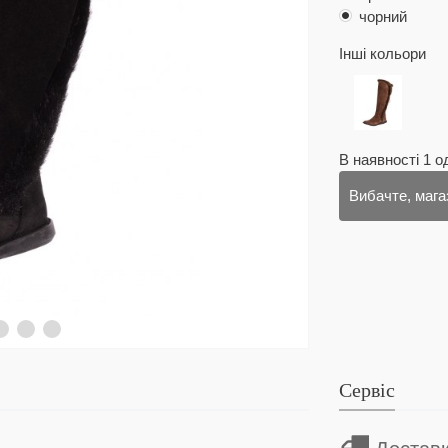
чорний
Інші кольори
В наявності
1
о
Вибачте, мага
Сервіс