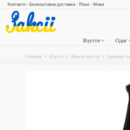
Контакти
Безкоштовна доставка
Язык
Мова
Взуття
Одяг
Головна
>
Взуття
>
Жіноче взуття
>
Замшеві чо