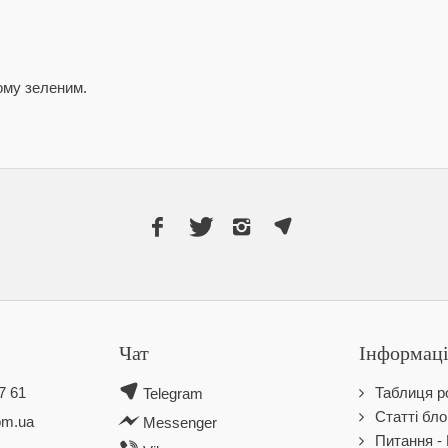
ому зеленим.
Чат
Інформац
7 61
Таблиця ро
Telegram
Статті бло
om.ua
Messenger
Питання - 