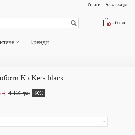
Увійти
Реєстрація
-
0 грн
0
итяче
Бренди
оботи KicKers black
рн
4 416 грн
-60%