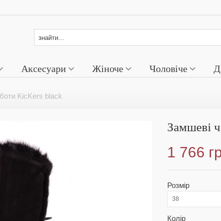
Аксесуари
Жіноче
Чоловіче
Д
боти KicKers black
Замшеві ч
1 766 г
Розмір
38
Колір