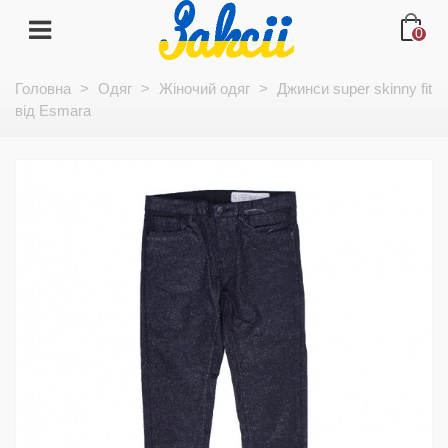
0
Головна
>
Одяг
>
Жіночий одяг
>
Джинси super skinny fit
від Esmara