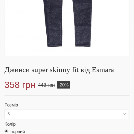
Джинси super skinny fit від Esmara
358 грн
448 грн
-20%
Розмір
S
Колір
чорний