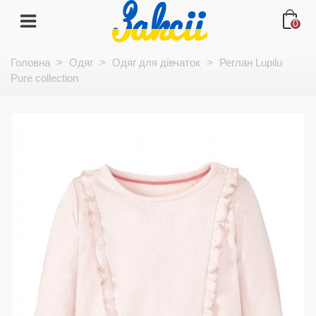
0
Головна
>
Одяг
>
Одяг для дівчаток
>
Реглан Lupilu
Pure collection