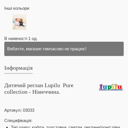
Інші кольори
В наявності
1
од.
Вибачте, магазин тимчасово не працює!
Інформація
Дитячий реглан Lupilu
Pure
collection
- Німеччина.
Артикул:
03033
Специфікація:
Тип одягу: кофти, толстовки, светри, реглани/лонгсліви