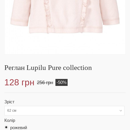
Реглан Lupilu Pure collection
128 грн
256 грн
-50%
Зріст
62 см
Колір
рожевий