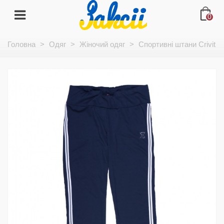
0
Головна
>
Одяг
>
Жіночий одяг
>
Спортивні штани Crivit