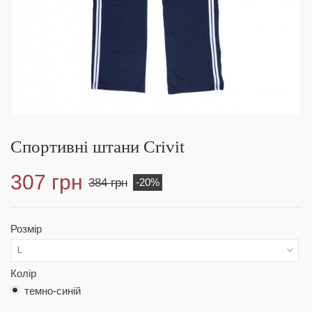
Спортивні штани Crivit
307 грн
384 грн
-20%
Розмір
L
Колір
темно-синій