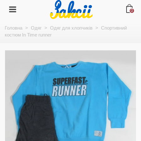
0
Головна
>
Одяг
>
Одяг для хлопчиків
>
Спортивний
костюм In Time runner