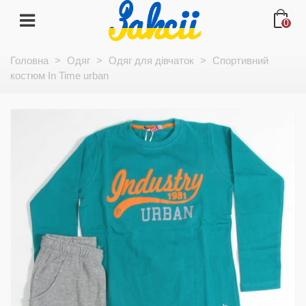
0
Головна
>
Одяг
>
Одяг для дівчаток
>
Спортивний
костюм In Time urban